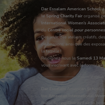
Dar Essalam American School
a 
le
Spring Charity Fair
organisé p
International Women’s Associat
du
Centre social pour personne
Des jeux, des ateliers créatifs, de
de boissons, ainsi que des exposa
la famille !
Rejoignez-nous le
Samedi 13 Ma
vous inscrivant avec le formulaire
English
Dar Essalam American School
is
the
American International Wom
Rabat
Spring Charity Fair
to bene