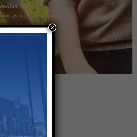
-Medina
.
rink, as well as different
whole family!
×
y 13th, 2023 from