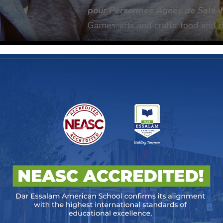
pour Personnes Agées de Salé
Games, arts and crafts, food and d
vendors and exhibitors await the 
Fill the form now to join us on
Ma
11am to 6pm
.