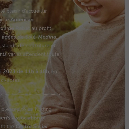
le plaisir d’accueillir
ar le
American
ion de Rabat
au profit
s âgées de Salé-Medina
.
s stands de nourriture et
nts variés attendent toute
i 2023 de 11h à 18h
, en
 ci-après.
 pleased to be hosting
en’s Association
of
fit the
Centre Social